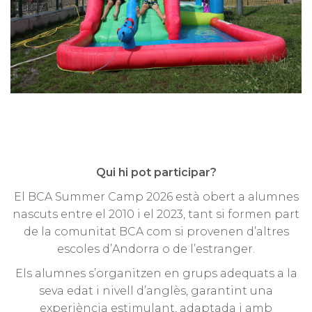
Qui hi pot participar?
El BCA Summer Camp 2026 està obert a alumnes
nascuts entre el 2010 i el 2023, tant si formen part
de la comunitat BCA com si provenen d’altres
escoles d’Andorra o de l’estranger.
Els alumnes s’organitzen en grups adequats a la
seva edat i nivell d’anglès, garantint una
experiència estimulant, adaptada i amb