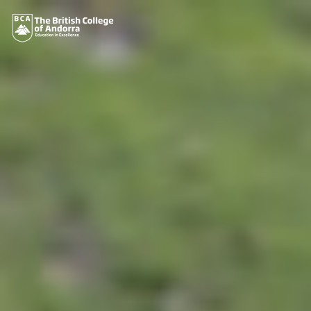
Vés
al
contingut