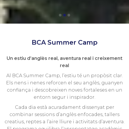
BCA Summer Camp
Un estiu d’anglès real, aventura real i creixement
real
Al BCA Summer Camp, l’estiu té un propòsit clar.
Els nens i nenes reforcen el seu anglès, guanyen
confiança i descobreixen noves fortaleses en un
entorn segur i inspirador.
Cada dia està acuradament dissenyat per
combinar sessions d’anglès enfocades, tallers
creatius, reptes a l’aire lliure i activitats d’aventura.
El programa equilibra l’aprenentatge acadèmic